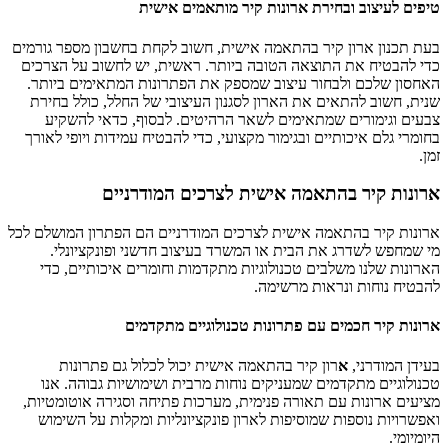
טיפים לעיצוב ובחירת ארונות קיר מותאמים אישית
בעת תכנון ארון קיר בהתאמה אישית, חשוב לקחת בחשבון מספר גורמים
כדי להבטיח את התוצאה הטובה ביותר. ראשית, יש לחשוב על הצרכים
האחסון שלכם ולבחור עיצוב שמספק את הפתרונות המתאימים ביותר.
שנית, חשוב להתאים את הארון לסגנון העיצובי של החלל, כולל בחירת
צבעים וגימורים שמתאימים לשאר הרהיטים. לבסוף, כדאי להשקיע
בחומרי גלם איכותיים ובגימור מקצועי, כדי להבטיח עמידות ויופי לאורך
זמן.
ארונות קיר בהתאמה אישית לצרכים המודרניים
ארונות קיר בהתאמה אישית לצרכים המודרניים הם הפתרון המושלם לכל
מי שמחפש לשדרג את הבית או המשרד בעיצוב חדשני ופונקציונלי.
הארונות שלנו משלבים טכנולוגיות מתקדמות וחומרים איכותיים, כדי
להבטיח נוחות ונראות מרשימה.
ארונות קיר חכמים עם פתרונות טכנולוגיים מתקדמים
בעידן המודרני,
א
רון קיר בהתאמה אישית יכול לכלול גם פתרונות
טכנולוגיים מתקדמים שמעניקים נוחות מרבית ושימושיות גבוהה. אנו
מציעים ארונות עם תאורה פנימית, מערכות פתיחה וסגירה אוטומטיות,
ואפשרויות נוספות שמוסיפות לארון פונקציונליות ומקלות על השימוש
היומיומי.