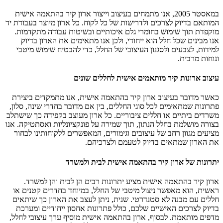
במאסטר 2005, אנו מתמחים בעיצוב וייצור ארון קיר בהתאמה אישית
המותאם בדיוק לצרכים ולדרישות של כל לקוח. כל ארון מיוצר בעבודת יד
מוקפדת תוך שימוש בחומרי גלם איכותיים ובשיטות עבודה מתקדמות.
אנו מבינים שכל חלל הוא ייחודי, ולכן אנו מתאימים את הארון בדיוק
למידות, לצבעים ולסגנון העיצובי של החלל, כדי להבטיח שימוש מיטבי
ונוחות מרבית.
עיצוב ארונות קיר מותאמים אישית לחללים שונים
כאשר מדובר בעיצוב ארון קיר בהתאמה אישית, אנו מתמקדים ביצירת
פתרונות שמתאימים לכל סוגי החללים, בין אם מדובר בחדרי שינה, סלון,
משרדים ביתיים או חללים ציבוריים. כל ארון מעוצב בקפידה כך שישתלב
בצורה מושלמת בחלל הנתון, תוך שמירה על פונקציונליות ואסתטיקה. אנו
מציעים מגוון רחב של עיצובים וגימורים, המאפשרים ללקוחותינו לבחור
את הארון שמתאים בדיוק לטעמם ולצרכיהם.
יתרונות של ארון קיר בהתאמה אישית לבית ולמשרד
ארון קיר בהתאמה אישית מציע יתרונות רבים הן לבית והן למשרד.
ראשית, הוא מאפשר ניצול מיטבי של החלל, במיוחד בחדרים קטנים או
חללים עם מבנה לא סטנדרטי. שנית, ניתן לעצב את הארון כך שיתאים
בדיוק לצרכים האישיים שלכם, כולל פתרונות אחסון ייחודיים ומערכת
מדפים מותאמת. לבסוף, ארון בהתאמה אישית מוסיף ערך עיצובי לחלל,