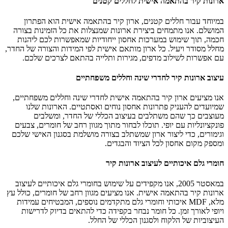
ארונות קיר בהתאמה אישית לחללים קטנים
במיוחד עבור חללים קטנים, ארון קיר בהתאמה אישית הוא הפתרון
המושלם. אנו מתמחים ביצירת ארונות שמנצלות את כל הזמינות בצורה
חכמה, תוך שימוש במערכות אחסון ייחודיות שמאפשרות לכם ליהנות
מחלל מסודר ויעיל. כל ארון מותאם אישית לפי המידות והצורה של החדר,
עם אפשרות לשילוב מדפים, מגירות ותלייה בהתאם לצרכים שלכם.
עיצוב ארונות קיר לחדרי שינה וחללים משפחתיים
אנו מציעים ארון קיר בהתאמה אישית לחדרי שינה וחללים משפחתיים,
שמיועדים להעניק פתרונות אחסון נוחים ואסתטיים. הארונות שלנו
מעוצבים כך שהם משתלבים בעיצוב הכללי של החדר, ומשלבים
פונקציונליות עם יופי. תוכלו לבחור מתוך מגוון רחב של חומרים, צבעים
וגימורים, כדי ליצור ארון שמשתלב בצורה מושלמת בסגנון האישי שלכם
ומספק מקום אחסון לכל הציוד והבגדים.
חומרי גלם איכותיים לעיצוב ארונות קיר
במאסטר 2005, אנו מקפידים על שימוש בחומרי גלם איכותיים לעיצוב
ארונות קיר בהתאמה אישית. אנו מציעים מגוון רחב של חומרים, כולל עץ
מלא, MDF איכותי וחומרי גלם מתקדמים נוספים, המבטיחים עמידות
ויופי לאורך זמן. כל חומר נבחר בקפידה כדי להתאים בדיוק לדרישות
העיצוביות של הלקוח ולסגנון הכללי של החלל.