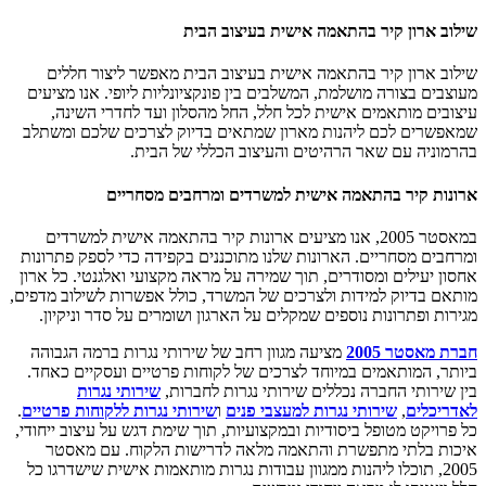
שילוב ארון קיר בהתאמה אישית בעיצוב הבית
שילוב ארון קיר בהתאמה אישית בעיצוב הבית מאפשר ליצור חללים
מעוצבים בצורה מושלמת, המשלבים בין פונקציונליות ליופי. אנו מציעים
עיצובים מותאמים אישית לכל חלל, החל מהסלון ועד לחדרי השינה,
שמאפשרים לכם ליהנות מארון שמתאים בדיוק לצרכים שלכם ומשתלב
בהרמוניה עם שאר הרהיטים והעיצוב הכללי של הבית.
ארונות קיר בהתאמה אישית למשרדים ומרחבים מסחריים
במאסטר 2005, אנו מציעים ארונות קיר בהתאמה אישית למשרדים
ומרחבים מסחריים. הארונות שלנו מתוכננים בקפידה כדי לספק פתרונות
אחסון יעילים ומסודרים, תוך שמירה על מראה מקצועי ואלגנטי. כל ארון
מותאם בדיוק למידות ולצרכים של המשרד, כולל אפשרות לשילוב מדפים,
מגירות ופתרונות נוספים שמקלים על הארגון ושומרים על סדר וניקיון.
חברת מאסטר 2005
מציעה מגוון רחב של שירותי נגרות ברמה הגבוהה
ביותר, המותאמים במיוחד לצרכים של לקוחות פרטיים ועסקיים כאחד.
בין שירותי החברה נכללים שירותי נגרות לחברות,
שירותי נגרות
לאדריכלים
,
שירותי נגרות למעצבי פנים
ו
שירותי נגרות ללקוחות פרטיים
.
כל פרויקט מטופל ביסודיות ובמקצועיות, תוך שימת דגש על עיצוב ייחודי,
איכות בלתי מתפשרת והתאמה מלאה לדרישות הלקוח. עם מאסטר
2005, תוכלו ליהנות ממגוון עבודות נגרות מותאמות אישית שישדרגו כל