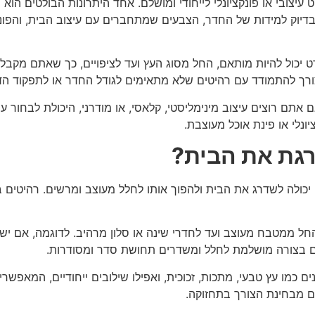
עיצובי או פונקציונלי לייחודי ומושלם. אחד היתרונות הבולטים הו
יוק למידות של החדר, הצבעים שמתחברים עם עיצוב הבית, והפונקצ
ט יכול להיות מותאם, החל מסוג העץ ועד לציפויים, כך שאתם מקבלי
צורך להתמודד עם רהיטים שלא מתאימים לגודל החדר או לתפקוד הד
 אתם רוצים עיצוב מינימליסטי, קלאסי, או מודרני, היכולת לבחור ע
ונלי או פינת אוכל מעוצבת.
גת את הבית?
 יכולה לשדרג את הבית ולהפוך אותו לחלל מעוצב ומרשים. רהיטי
 החל ממטבח מעוצב ועד לחדרי שינה או סלון מרהיב. לדוגמה, אם י
ם בצורה מושלמת לחלל ומשדרים תחושת סדר ומסודרות.
כמו עץ טבעי, מתכות, זכוכית, ואפילו שילובים ייחודיים, המאפשרים
ם מבחינת הצורך בתחזוקה.