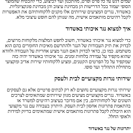
שמים דגש על כל פרט ופרט, מהתכנון ועד לביצוע, כדי להבטיח שהמוצר
הסופי יעמוד בכל הדרישות הן מבחינת עיצוב והן מבחינת פונקציונליות.
באשדוד, נגרים המציעים שירותים אלו מקנים ללקוחותיהם את האפשרות
לקבל רהיטים מותאמים אישית, מה שנותן להם חופש עיצובי מלא.
איך למצוא נגר איכותי באשדוד
כדי למצוא נגר איכותי באשדוד, חשוב לחפש המלצות מלקוחות מרוצים,
לבדוק את תיק העבודות של הנגר ולהתרשם מאיכות החומרים בהם הוא
משתמש. כמו כן, כדאי לבדוק האם הנגר מציע אחריות על העבודה ולוודא
שהוא מקפיד על עמידה בלוחות זמנים. נגר איכותי באשדוד יהיה כזה
שמקפיד על כל הפרטים הקטנים, ומציע ללקוחותיו שירות אדיב ומקצועי
מתחילת התהליך ועד סופו.
שירותי נגרות מקצועיים לבית ולעסק
שירותי נגרות מקצועיים נחוצים לא רק לבתים פרטיים אלא גם לעסקים
באשדוד. נגרים מקצועיים מציעים מגוון שירותים שמתאימים לצרכים
השונים של לקוחותיהם, בין אם מדובר בעיצוב רהיטים למשרד או
בהתאמת פתרונות אחסון לבית העסק. היתרון בעבודה עם נגר מקצועי
הוא היכולת לקבל פתרונות מותאמים אישית שמתאימים בדיוק למידות
ולאופי החלל.
יתרונות של נגר באשדוד