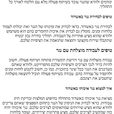
קודמים ולוודא שהנגר עובד בשיתוף פעולה מלא עם הלקוח לאורך כל
התהליך.
טיפים לבחירת נגר באשדוד
לבחירת נגר באשדוד, כדאי לבדוק את זמינותו של הנגר ואת יכולתו לעמוד
בלוחות זמנים. מומלץ גם לבדוק את איכות החומרים בהם הוא משתמש
ולוודא שהוא מציע אחריות על העבודה. תהליך בחירה נכון יבטיח
שתקבלו שירות מקצועי ותוצאה שתואמת את הציפיות שלכם.
טיפים לעבודה מוצלחת עם נגר
עבודה מוצלחת עם נגר דורשת תקשורת פתוחה ושיתוף פעולה. חשוב
להיות ברור לגבי הצרכים והציפיות שלכם מהפרויקט, ולוודא שאתם
מעדכנים את הנגר בכל שינוי בתוכנית. כמו כן, חשוב לקבוע לוחות זמנים
ולהקפיד על עמידה בהם. עבודה בשיתוף פעולה תוביל לתוצאה מוצלחת
שתשביע את רצונכם.
איך למצוא נגר איכותי באשדוד
מציאת נגר איכותי באשדוד מתחילה בחיפוש המלצות ובדיקת תיק
עבודות. כדאי לבדוק את הניסיון של הנגר בתחום הספציפי שאתם צריכים
ולוודא שהוא מציע שירותים שמתאימים לצרכים שלכם. נגר איכותי יהיה
כזה שמקשיב לצרכים שלכם, מציע פתרונות יצירתיים, ועומד בלוחות