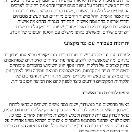
נגרות בהתאמה אישית היא אחד מהשירותים המבוקשים ביותר באשדוד,
במיוחד כאשר מדובר על עיצוב פנים ייחודי והתאמת רהיטים לצרכים
הספציפיים של הלקוח. באשדוד, ישנם נגרים המציעים שירותי נגרות
בהתאמה אישית, החל מייצור רהיטים מיוחדים ועד לעיצוב מטבחים
וחדרי ארונות בהתאמה אישית. הבחירה בנגרות בהתאמה אישית
מאפשרת ללקוחות לקבל מוצר ייחודי, שעונה במדויק על הדרישות
והצרכים שלהם, ומשתלב באופן מושלם עם הסגנון העיצובי של הבית.
יתרונות בעבודה עם נגר מקצועי
לעבודה עם נגר מקצועי יש יתרונות רבים. נגר מקצועי מביא עמו ניסיון רב
בתחום, מה שמאפשר לו להציע פתרונות יצירתיים ואיכותיים שמותאמים
בדיוק לצרכים של הלקוח. יתרון נוסף הוא השימוש בחומרים איכותיים
ובטכניקות בנייה מתקדמות, מה שמבטיח תוצאה עמידה ויפה לאורך זמן.
נגרים מקצועיים באשדוד מכירים היטב את הדרישות והצרכים של
הלקוחות המקומיים ויודעים כיצד לספק להם את המוצר הטוב ביותר.
טיפים לבחירת נגר באשדוד
כאשר מחפשים נגר באשדוד, ישנם כמה טיפים חשובים שכדאי לקחת
בחשבון. ראשית, מומלץ לבדוק את הניסיון והוותק של הנגר בתחום. שנית,
כדאי לבדוק עבודות קודמות ולבקש המלצות מלקוחות אחרים. כמו כן,
חשוב לוודא שהנגר משתמש בחומרים איכותיים ושהוא מציע אחריות על
העבודה. תהליך הבחירה הנכון יבטיח שתקבלו את התוצאה הטובה ביותר
עבור הכסף שאתם משקיעים.