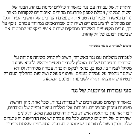
היתרונות של עבודה עם נגר באשדוד כוללים זמינות גבוהה, הבנה של
השוק המקומי, ויכולת לספק פתרונות מהירים ואיכותיים ללקוחות באזור.
נגרים באשדוד מכירים היטב את הטעמים והצרכים של תושבי העיר, ולכן
הם מסוגלים להציע מוצרים ושירותים שמותאמים במיוחד עבורם. נוסף על
כך, נגרים מקצועיים באשדוד מספקים שירות אישי ומקצועי המבטיח את
שביעות רצונם של הלקוחות.
טיפים לעבודה עם נגר באשדוד
לעבודה מוצלחת עם נגר באשדוד, חשוב להתחיל בשיחה פתוחה על
הצרכים והציפיות שלכם. מומלץ להגדיר תקציב מראש ולוודא שהנגר
מסוגל לעמוד בו. כמו כן, כדאי לבקש תוכנית עבודה מסודרת ולוודא
שהנגר מקפיד על עמידה בזמנים. שיתוף פעולה ושקיפות בתהליך העבודה
יבטיחו שהתוצאה תהיה לשביעות רצונכם המלאה.
סוגי עבודות ומיומנות של נגר
באשדוד קיימים סוגים רבים של עבודות נגרות, שכל אחת מהן דורשת
מיומנות וניסיון ספציפיים. עבודות אלו כוללות עיצוב ובנייה של מטבחים,
ייצור ארונות בהתאמה אישית, בניית רהיטים מעץ מלא, ותיקונים
ושדרוגים של רהיטים קיימים. לכל סוג עבודה יש את הדרישות והאתגרים
שלה, ולכן חשוב לבחור נגר שמתמחה בעבודה הספציפית שאתם צריכים.