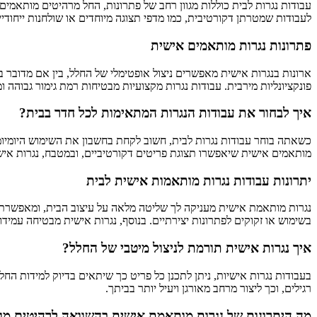
עבודות נגרות לבית כוללות מגוון רחב של פתרונות, החל מרהיטים מותאמים 
לעבודות שמטרתן דקורטיבית, כמו מדפי תצוגה מיוחדים או שולחנות ייחודיי
פתרונות נגרות מותאמים אישית
ארונות בנגרות אישית מאפשרים ניצול אופטימלי של החלל, בין אם מדובר ב
פונקציונליות מירבית. עבודות נגרות מקצועיות מבטיחות רמת גימור גבוהה ומע
איך לבחור את עבודות הנגרות המתאימות לכל חדר בבית?
כשאתה בוחר עבודות נגרות לבית, חשוב לקחת בחשבון את השימוש היומיומי ש
מותאמים אישית שיאפשרו תצוגת פריטים דקורטיביים, ובמטבח, נגרות איש
יתרונות עבודות נגרות מותאמות אישית לבית
נגרות מותאמת אישית מעניקה לך שליטה מלאה על עיצוב הבית, ומאפשרת ל
בשימוש או זקוקים לפתרונות יצירתיים. בנוסף, נגרות אישית מבטיחה עמידו
איך נגרות אישית תורמת לניצול מיטבי של החלל?
בעבודות נגרות אישיות, ניתן לתכנן כל פריט כך שיתאים בדיוק למידות הח
רגילים, וכך ליצור מרחב מאורגן ויעיל יותר בביתך.
מה היתרונות של נגרות מותאמת אישית בהשוואה לרהיטים מו