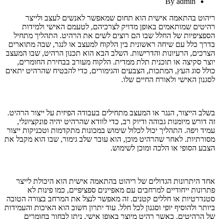
By
admin
ריהוט בהתאמה אישית הוא תחום שמאפשר לאנשים לעצב ולייצר
רהיטים שמותאמים באופן מדויק לצרכיהם, לטעמם האישי ולמידות
הספציפיות של החלל שבו הם רוצים לשים את הרהיט. התהליך מתחיל
בדרך כלל עם שיחה ראשונית בין הלקוח למעצב או לנגר, שבה מתוארים
הצרכים, הרעיונות והדרישות. השלב הבא הוא תכנון הרהיט, שבו המעצב
יוצר סקיצה או תוכנית תלת ממדית. הלקוח מעורב בבחירת החומרים,
כולל סוג העץ, המתכות, הצבעים והגימורים, כדי להבטיח שהרהיט יתאים
לסגנון האישי ולאורח החיים שלו.
בשלב הייצור, הנגר או המעצב מתחילים בעבודה הפיזית על ייצור הרהיט.
זה דורש מיומנות גבוהה ודיוק רב, כדי לוודא שהרהיט יהיה פונקציונלי,
עמיד ויפה. התהליך יכול לכלול שימוש במכונות מתקדמות וטכניקות ייצור
מסורתיות. לאחר שהרהיט מוכן, הוא עובר שלב גימור, שבו הוא מקבל את
הצבע הסופי או הלכה ומוכן לשימוש.
אחד היתרונות הגדולים של ריהוט בהתאמה אישית הוא היכולת לייצר
פתרונות ייחודיים למרחבים עם מאפיינים ספציפיים, כמו פינות לא
סטנדרטיות או חללים קטנים. זה מאפשר לנצל את המרחב בצורה הטובה
ביותר ולהוסיף יופי וסגנון לכל חלל. עוד יתרון חשוב הוא האיכות והעמידות
של הרהיטים. כאשר רהיט מיוצר באופן אישי, ניתן לבחור בחומרים