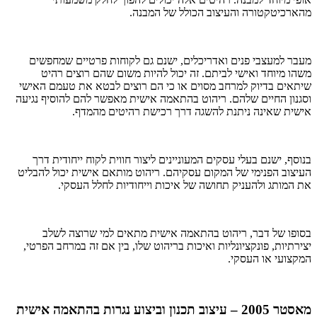
מהארכיטקטורה והעיצוב הכולל של המבנה.
מעבר למעצבי פנים ואדריכלים, ישנם גם לקוחות פרטיים שמחפשים
משהו מיוחד ואישי לביתם. זה יכול להיות משום שהם רוצים רהיט
שיתאים בדיוק למרחב מסוים או כי הם רוצים לבטא את טעמם האישי
וסגנון החיים שלהם. ריהוט בהתאמה אישית מאפשר להם להוסיף נגיעה
אישית שאינה ניתנת להשגה דרך רכישת רהיטים מהמדף.
בנוסף, ישנם בעלי עסקים המעוניינים ליצור חווית לקוח ייחודית דרך
העיצוב הפנימי של המקום עסקיהם. ריהוט מותאם אישית יכול להבליט
את המותג ולהעניק תחושה של איכות וייחודיות לחלל העסקי.
בסופו של דבר, ריהוט בהתאמה אישית מתאים למי שרוצה לשלב
יצירתיות, פונקציונליות ואיכות בריהוט שלו, בין אם זה במרחב הפרטי,
המקצועי או העסקי.
מאסטר 2005 – עיצוב תכנון וביצוע נגרות בהתאמה אישית